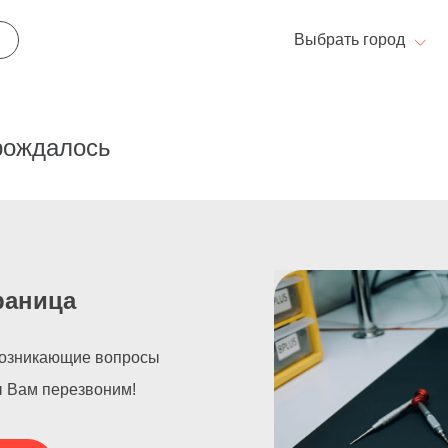
Выбрать город
арождалось
раница
возникающие вопросы
ы Вам перезвоним!